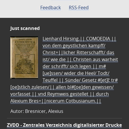
Feedback
RSS-Feed
Just scanned
Lienhard Hirsing.|| COMOEDIA ||
von dem geystlichen kampff/
Christ=||licher Ritterschafft/ das
ist/ wie die || Christen aus warheit
der schrifft/ sich legen || m#
[ue]ssen/ wider die Heel/ Todt/
Teuffel || Sünde/ Gesetz #[et]c̃ tr#
[oe]stlich zulesen/|| allen bl#[oe]den gewissen/
vorfasset || vnd Reymweis gestellet || durch
Alexium Bres=||nicerum Cotbusianum.||
Autor: Bresnicer, Alexius
ZVDD - Zentrales Verzeichnis digitalisierter Drucke