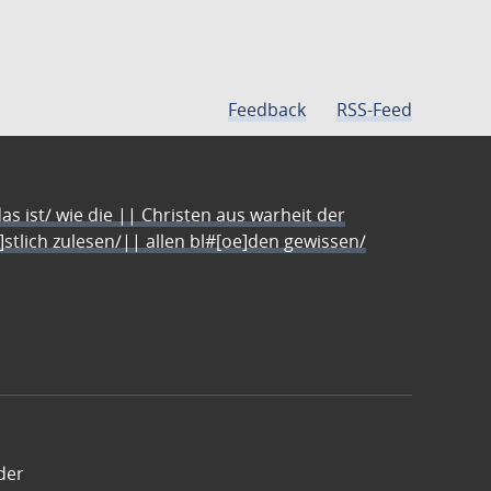
Feedback
RSS-Feed
s ist/ wie die || Christen aus warheit der
e]stlich zulesen/|| allen bl#[oe]den gewissen/
der