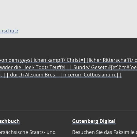
nschutz
n dem geystlichen kampff/ Christ=||licher Ritterschafft/ da
 wider die Heel/ Todt/ Teuffel || Sünde/ Gesetz #[et]c̃ tr#[o
let || durch Alexium Bres=||nicerum Cotbusianum.||
schbuch
Gutenberg Digital
ersächsische Staats- und
Besuchen Sie das Faksimile 