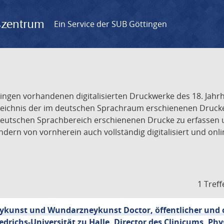
gszentrum
Ein Service der SUB Göttingen
tingen vorhandenen digitalisierten Druckwerke des 18. Jah
ichnis der im deutschen Sprachraum erschienenen Drucke de
deutschen Sprachbereich erschienenen Drucke zu erfassen 
dern von vornherein auch vollständig digitalisiert und onl
1 Treff
neykunst und Wundarzneykunst Doctor, öffentlicher und 
edrichs-Universität zu Halle, Director des Clinicums, Phy