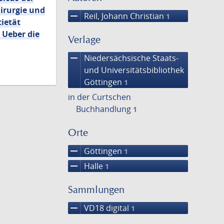
hirurgie und
remove
Reil, Johann Christian
1
cietät
 Ueber die
Verlage
remove
Niedersächsische Staats-
und Universitätsbibliothek
Göttingen
1
in der Curtschen
Buchhandlung
1
Orte
remove
Göttingen
1
remove
Halle
1
Sammlungen
remove
VD18 digital
1