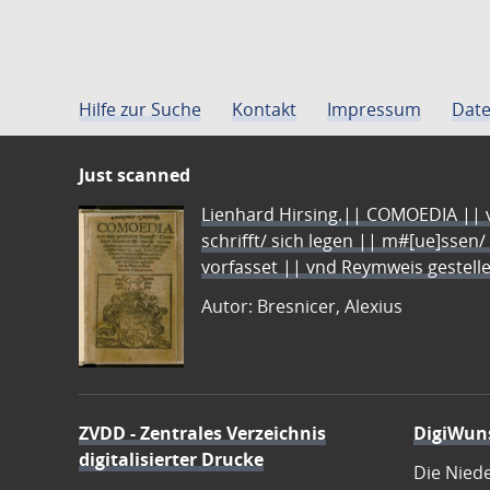
Hilfe zur Suche
Kontakt
Impressum
Date
Just scanned
Lienhard Hirsing.|| COMOEDIA || vo
schrifft/ sich legen || m#[ue]ssen/
vorfasset || vnd Reymweis gestel
Autor: Bresnicer, Alexius
ZVDD - Zentrales Verzeichnis
DigiWun
digitalisierter Drucke
Die Nied