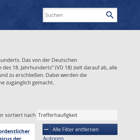
search
Suchen
rhunderts. Das von der Deutschen
s 18. Jahrhunderts” (VD 18) zielt darauf ab, alle
und zu erschließen. Dabei werden die
ine zugänglich gemacht.
er
sortiert nach
remove
Alle Filter entfernen
ordentlicher
Autoren
sicus der