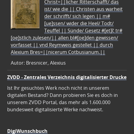
Christ=||licher Ritterschafft/ das
ist/ wie die || Christen aus warheit
der schrifft/ sich legen || m#
[ue]ssen/ wider die Heel/ Todt/
Teuffel || Sünde/ Gesetz #[et]c̃ tr#
[oe]stlich zulesen/|| allen bl#[oe]den gewissen/
vorfasset || vnd Reymweis gestellet || durch
Alexium Bres=||nicerum Cotbusianum.||
Autor: Bresnicer, Alexius
ZVDD - Zentrales Verzeichnis digitalisierter Drucke
Ist Ihr gesuchtes Werk noch nicht in unserem
digitalen Bestand? Dann probieren Sie es doch in
unserem ZVDD Portal, das mehr als 1.600.000
bundesweit digitalisierte Werke nachweist.
DigiWunschbuch