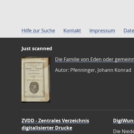
Hilfe zur Suche
Kontakt
Impressum
Date
Just scanned
Die Familie von Eden oder gemeinn
Autor: Pfenninger, Johann Konrad
ZVDD - Zentrales Verzeichnis
DigiWun
digitalisierter Drucke
Die Nied