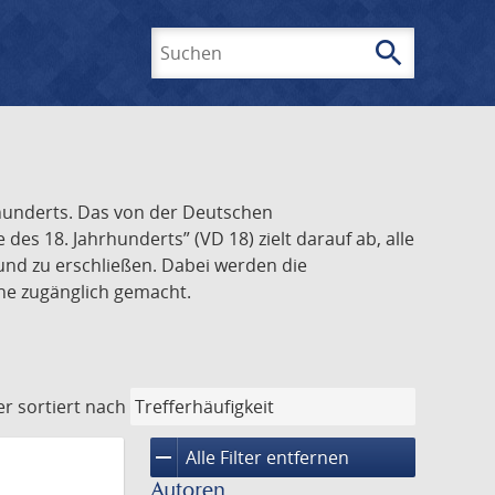
search
Suchen
rhunderts. Das von der Deutschen
s 18. Jahrhunderts” (VD 18) zielt darauf ab, alle
und zu erschließen. Dabei werden die
ine zugänglich gemacht.
er
sortiert nach
remove
Alle Filter entfernen
Autoren