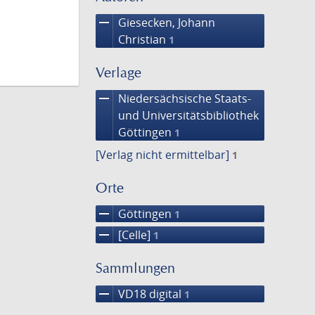
remove
Giesecken, Johann
Christian
1
Verlage
remove
Niedersächsische Staats-
und Universitätsbibliothek
Göttingen
1
[Verlag nicht ermittelbar]
1
Orte
remove
Göttingen
1
remove
[Celle]
1
Sammlungen
remove
VD18 digital
1