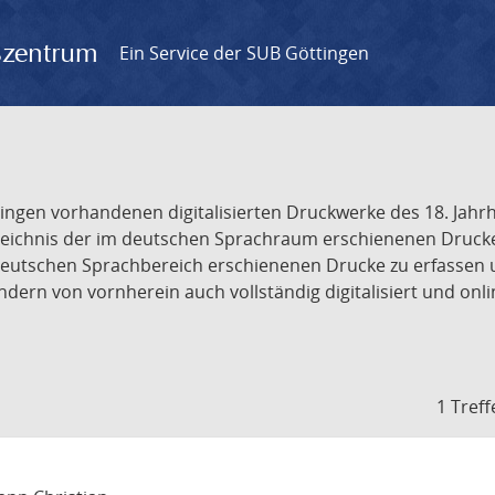
gszentrum
Ein Service der SUB Göttingen
tingen vorhandenen digitalisierten Druckwerke des 18. Jah
ichnis der im deutschen Sprachraum erschienenen Drucke de
deutschen Sprachbereich erschienenen Drucke zu erfassen 
dern von vornherein auch vollständig digitalisiert und onl
1 Treff