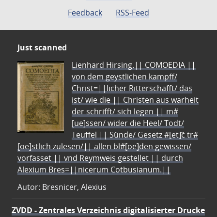
Feedback
RSS-Feed
Just scanned
Lienhard Hirsing.|| COMOEDIA ||
von dem geystlichen kampff/
Christ=||licher Ritterschafft/ das
ist/ wie die || Christen aus warheit
der schrifft/ sich legen || m#
[ue]ssen/ wider die Heel/ Todt/
Teuffel || Sünde/ Gesetz #[et]c̃ tr#
[oe]stlich zulesen/|| allen bl#[oe]den gewissen/
vorfasset || vnd Reymweis gestellet || durch
Alexium Bres=||nicerum Cotbusianum.||
Autor: Bresnicer, Alexius
ZVDD - Zentrales Verzeichnis digitalisierter Drucke