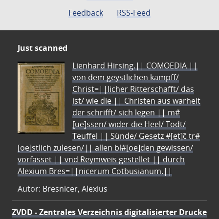
Feedback
RSS-Feed
Just scanned
Lienhard Hirsing.|| COMOEDIA ||
von dem geystlichen kampff/
Christ=||licher Ritterschafft/ das
ist/ wie die || Christen aus warheit
der schrifft/ sich legen || m#
[ue]ssen/ wider die Heel/ Todt/
Teuffel || Sünde/ Gesetz #[et]c̃ tr#
[oe]stlich zulesen/|| allen bl#[oe]den gewissen/
vorfasset || vnd Reymweis gestellet || durch
Alexium Bres=||nicerum Cotbusianum.||
Autor: Bresnicer, Alexius
ZVDD - Zentrales Verzeichnis digitalisierter Drucke