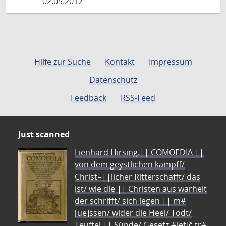
02.05.2012
Hilfe zur Suche
Kontakt
Impressum
Datenschutz
Feedback
RSS-Feed
Just scanned
Lienhard Hirsing.|| COMOEDIA ||
von dem geystlichen kampff/
Christ=||licher Ritterschafft/ das
ist/ wie die || Christen aus warheit
der schrifft/ sich legen || m#
[ue]ssen/ wider die Heel/ Todt/
Teuffel || Sünde/ Gesetz #[et]c̃ tr#