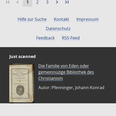
first_page
navigate_before
Aktuelle
Gehe
Gehe
navigate_next
Zur
last_page
Zur
1
2
3
Seite:
zu
zu
nächsten
letzten
Seite
Seite
Seite
Seite
Hilfe zur Suche
Kontakt
Impressum
Datenschutz
Feedback
RSS-Feed
Just scanned
Die Familie von Eden oder
gemeinnüzige Bibliothek des
Christianism
Autor: Pfenninger, Johann Konrad
ZVDD - Zentrales Verzeichnis digitalisierter Drucke