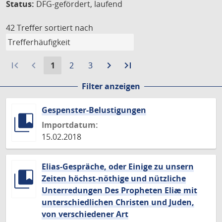
Status:
DFG-gefördert, laufend
42 Treffer
sortiert nach
first_page
navigate_before
Aktuelle
Gehe
Gehe
navigate_next
Zur
last_page
Zur
1
2
3
Seite:
zu
zu
nächsten
letzten
Filter anzeigen
Seite
Seite
Seite
Seite
Gespenster-Belustigungen
Importdatum:
15.02.2018
Elias-Gespräche, oder Einige zu unsern
Zeiten höchst-nöthige und nützliche
Unterredungen Des Propheten Eliæ mit
unterschiedlichen Christen und Juden,
von verschiedener Art