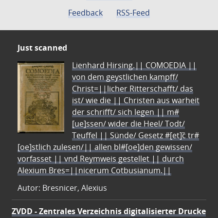
Feedback
RSS-Feed
Just scanned
Lienhard Hirsing.|| COMOEDIA ||
von dem geystlichen kampff/
Christ=||licher Ritterschafft/ das
ist/ wie die || Christen aus warheit
der schrifft/ sich legen || m#
[ue]ssen/ wider die Heel/ Todt/
Teuffel || Sünde/ Gesetz #[et]c̃ tr#
[oe]stlich zulesen/|| allen bl#[oe]den gewissen/
vorfasset || vnd Reymweis gestellet || durch
Alexium Bres=||nicerum Cotbusianum.||
Autor: Bresnicer, Alexius
ZVDD - Zentrales Verzeichnis digitalisierter Drucke