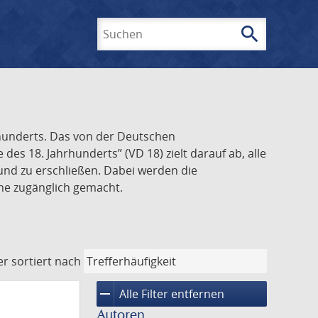
search
Suchen
rhunderts. Das von der Deutschen
s 18. Jahrhunderts” (VD 18) zielt darauf ab, alle
und zu erschließen. Dabei werden die
ine zugänglich gemacht.
er
sortiert nach
remove
Alle Filter entfernen
Autoren