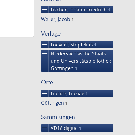
remove
Fischer, Johann Friedrich
1
Weller, Jacob
1
Verlage
remove
Loevius; Stopfelius
1
remove
Niedersächsische Staats-
und Universitätsbibliothek
Göttingen
1
Orte
remove
Lipsiae; Lipsiae
1
Göttingen
1
Sammlungen
remove
VD18 digital
1