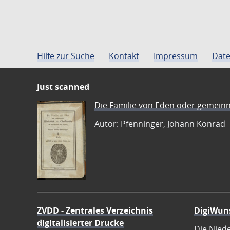
Hilfe zur Suche
Kontakt
Impressum
Date
Just scanned
Die Familie von Eden oder gemeinn
Autor: Pfenninger, Johann Konrad
ZVDD - Zentrales Verzeichnis
DigiWun
digitalisierter Drucke
Die Nied