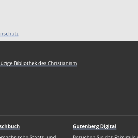
nschutz
üzige Bibliothek des Christianism
schbuch
Gutenberg Digital
ersächsische Staats- und
Besuchen Sie das Faksimile 