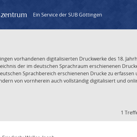
gszentrum
Ein Service der SUB Göttingen
tingen vorhandenen digitalisierten Druckwerke des 18. Jah
ichnis der im deutschen Sprachraum erschienenen Drucke de
deutschen Sprachbereich erschienenen Drucke zu erfassen 
dern von vornherein auch vollständig digitalisiert und onl
1 Treff