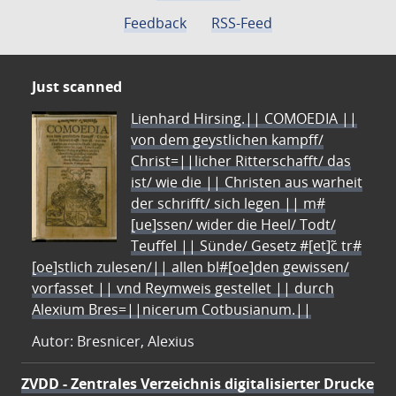
Feedback
RSS-Feed
Just scanned
Lienhard Hirsing.|| COMOEDIA ||
von dem geystlichen kampff/
Christ=||licher Ritterschafft/ das
ist/ wie die || Christen aus warheit
der schrifft/ sich legen || m#
[ue]ssen/ wider die Heel/ Todt/
Teuffel || Sünde/ Gesetz #[et]c̃ tr#
[oe]stlich zulesen/|| allen bl#[oe]den gewissen/
vorfasset || vnd Reymweis gestellet || durch
Alexium Bres=||nicerum Cotbusianum.||
Autor: Bresnicer, Alexius
ZVDD - Zentrales Verzeichnis digitalisierter Drucke