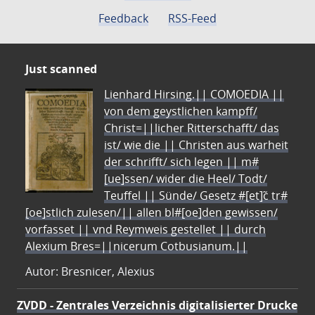
Feedback
RSS-Feed
Just scanned
Lienhard Hirsing.|| COMOEDIA ||
von dem geystlichen kampff/
Christ=||licher Ritterschafft/ das
ist/ wie die || Christen aus warheit
der schrifft/ sich legen || m#
[ue]ssen/ wider die Heel/ Todt/
Teuffel || Sünde/ Gesetz #[et]c̃ tr#
[oe]stlich zulesen/|| allen bl#[oe]den gewissen/
vorfasset || vnd Reymweis gestellet || durch
Alexium Bres=||nicerum Cotbusianum.||
Autor: Bresnicer, Alexius
ZVDD - Zentrales Verzeichnis digitalisierter Drucke