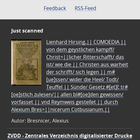
Feedback
RSS-Feed
Just scanned
Lienhard Hirsing.|| COMOEDIA ||
von dem geystlichen kampff/
Christ=||licher Ritterschafft/ das
ist/ wie die || Christen aus warheit
der schrifft/ sich legen || m#
[ue]ssen/ wider die Heel/ Todt/
Teuffel || Sünde/ Gesetz #[et]c̃ tr#
[oe]stlich zulesen/|| allen bl#[oe]den gewissen/
vorfasset || vnd Reymweis gestellet || durch
Alexium Bres=||nicerum Cotbusianum.||
Autor: Bresnicer, Alexius
ZVDD - Zentrales Verzeichnis digitalisierter Drucke