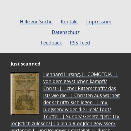
Hilfe zur Suche
Kontakt
Impressum
Datenschutz
Feedback
RSS-Feed
Just scanned
Lienhard Hirsing.|| COMOEDIA ||
von dem geystlichen kampff/
Christ=||licher Ritterschafft/ das
ist/ wie die || Christen aus warheit
der schrifft/ sich legen || m#
[ue]ssen/ wider die Heel/ Todt/
Teuffel || Sünde/ Gesetz #[et]c̃ tr#
[oe]stlich zulesen/|| allen bl#[oe]den gewissen/
vorfasset || vnd Reymweis gestellet || durch