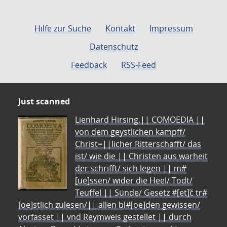
Hilfe zur Suche
Kontakt
Impressum
Datenschutz
Feedback
RSS-Feed
Just scanned
Lienhard Hirsing.|| COMOEDIA ||
von dem geystlichen kampff/
Christ=||licher Ritterschafft/ das
ist/ wie die || Christen aus warheit
der schrifft/ sich legen || m#
[ue]ssen/ wider die Heel/ Todt/
Teuffel || Sünde/ Gesetz #[et]c̃ tr#
[oe]stlich zulesen/|| allen bl#[oe]den gewissen/
vorfasset || vnd Reymweis gestellet || durch