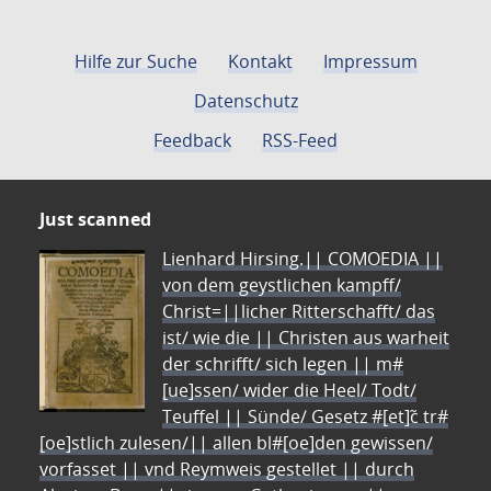
Hilfe zur Suche
Kontakt
Impressum
Datenschutz
Feedback
RSS-Feed
Just scanned
Lienhard Hirsing.|| COMOEDIA ||
von dem geystlichen kampff/
Christ=||licher Ritterschafft/ das
ist/ wie die || Christen aus warheit
der schrifft/ sich legen || m#
[ue]ssen/ wider die Heel/ Todt/
Teuffel || Sünde/ Gesetz #[et]c̃ tr#
[oe]stlich zulesen/|| allen bl#[oe]den gewissen/
vorfasset || vnd Reymweis gestellet || durch