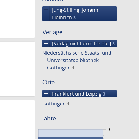
remove
Jung-Stilling, Johann
Heinrich
3
Verlage
remove
[Verlag nicht ermittelbar]
3
Niedersächsische Staats- und
Universitätsbibliothek
Göttingen
1
Orte
remove
Frankfurt und Leipzig
3
Göttingen
1
Jahre
3