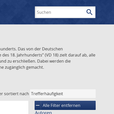
search
Suchen
rhunderts. Das von der Deutschen
s 18. Jahrhunderts” (VD 18) zielt darauf ab, alle
und zu erschließen. Dabei werden die
ine zugänglich gemacht.
er
sortiert nach
remove
Alle Filter entfernen
Autoren