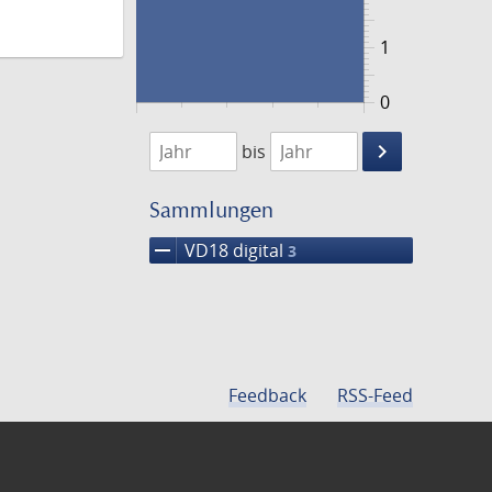
1
0
1785
1786
keyboard_arrow_right
bis
Suche
einschränke
Sammlungen
remove
VD18 digital
3
Feedback
RSS-Feed