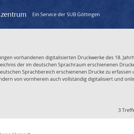
gszentrum
Ein Service der SUB Göttingen
tingen vorhandenen digitalisierten Druckwerke des 18. Jah
ichnis der im deutschen Sprachraum erschienenen Drucke de
deutschen Sprachbereich erschienenen Drucke zu erfassen 
dern von vornherein auch vollständig digitalisiert und onl
3 Treff