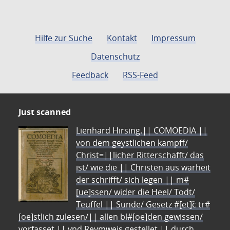
Hilfe zur Suche
Kontakt
Impressum
Datenschutz
Feedback
RSS-Feed
Just scanned
Lienhard Hirsing.|| COMOEDIA ||
von dem geystlichen kampff/
Christ=||licher Ritterschafft/ das
ist/ wie die || Christen aus warheit
der schrifft/ sich legen || m#
[ue]ssen/ wider die Heel/ Todt/
Teuffel || Sünde/ Gesetz #[et]c̃ tr#
[oe]stlich zulesen/|| allen bl#[oe]den gewissen/
vorfasset || vnd Reymweis gestellet || durch