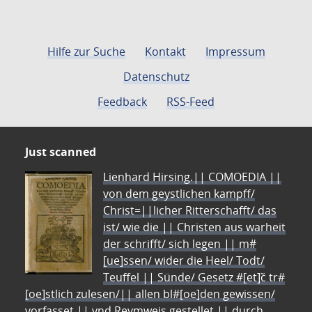
Hilfe zur Suche
Kontakt
Impressum
Datenschutz
Feedback
RSS-Feed
Just scanned
Lienhard Hirsing.|| COMOEDIA ||
von dem geystlichen kampff/
Christ=||licher Ritterschafft/ das
ist/ wie die || Christen aus warheit
der schrifft/ sich legen || m#
[ue]ssen/ wider die Heel/ Todt/
Teuffel || Sünde/ Gesetz #[et]c̃ tr#
[oe]stlich zulesen/|| allen bl#[oe]den gewissen/
vorfasset || vnd Reymweis gestellet || durch