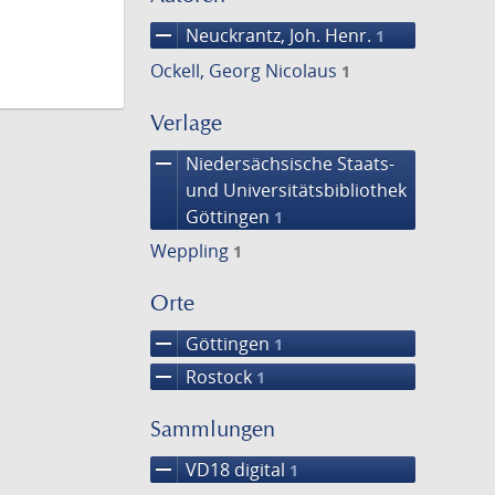
remove
Neuckrantz, Joh. Henr.
1
Ockell, Georg Nicolaus
1
Verlage
remove
Niedersächsische Staats-
und Universitätsbibliothek
Göttingen
1
Weppling
1
Orte
remove
Göttingen
1
remove
Rostock
1
Sammlungen
remove
VD18 digital
1