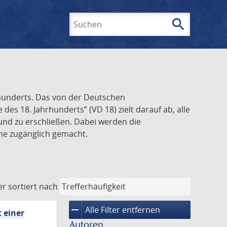
search
Suchen
rhunderts. Das von der Deutschen
s 18. Jahrhunderts” (VD 18) zielt darauf ab, alle
und zu erschließen. Dabei werden die
ine zugänglich gemacht.
er
sortiert nach
remove
Alle Filter entfernen
 einer
Autoren