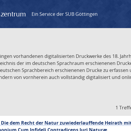
gszentrum
Ein Service der SUB Göttingen
tingen vorhandenen digitalisierten Druckwerke des 18. Jah
ichnis der im deutschen Sprachraum erschienenen Drucke de
deutschen Sprachbereich erschienenen Drucke zu erfassen 
dern von vornherein auch vollständig digitalisiert und onl
1 Treff
 Die dem Recht der Natur zuwiederlauffende Heirath mit
monium Cum Infideli Contradicens Juri Naturæ