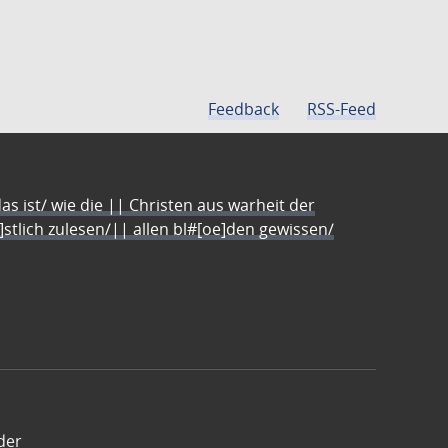
Feedback
RSS-Feed
s ist/ wie die || Christen aus warheit der
e]stlich zulesen/|| allen bl#[oe]den gewissen/
der