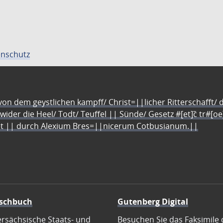
nschutz
n dem geystlichen kampff/ Christ=||licher Ritterschafft/ da
 wider die Heel/ Todt/ Teuffel || Sünde/ Gesetz #[et]c̃ tr#[o
let || durch Alexium Bres=||nicerum Cotbusianum.||
schbuch
Gutenberg Digital
ersächsische Staats- und
Besuchen Sie das Faksimile 