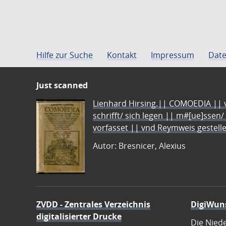
Hilfe zur Suche
Kontakt
Impressum
Date
Just scanned
Lienhard Hirsing.|| COMOEDIA || vo
schrifft/ sich legen || m#[ue]ssen/
vorfasset || vnd Reymweis gestel
Autor: Bresnicer, Alexius
ZVDD - Zentrales Verzeichnis
DigiWun
digitalisierter Drucke
Die Nied