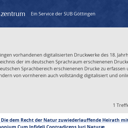
gszentrum
Ein Service der SUB Göttingen
tingen vorhandenen digitalisierten Druckwerke des 18. Jah
ichnis der im deutschen Sprachraum erschienenen Drucke de
deutschen Sprachbereich erschienenen Drucke zu erfassen 
dern von vornherein auch vollständig digitalisiert und onl
1 Treff
 Die dem Recht der Natur zuwiederlauffende Heirath mit
monium Cum Infideli Contradicens Juri Naturæ