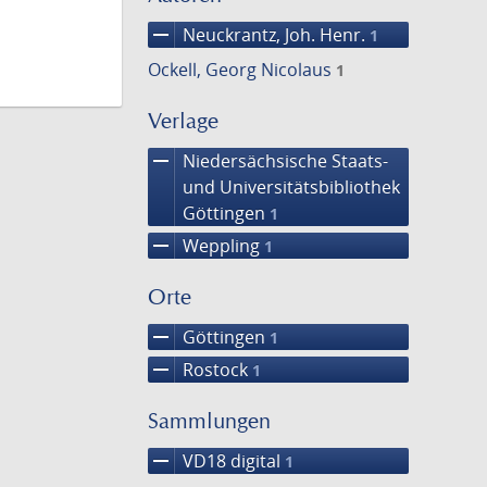
remove
Neuckrantz, Joh. Henr.
1
Ockell, Georg Nicolaus
1
Verlage
remove
Niedersächsische Staats-
und Universitätsbibliothek
Göttingen
1
remove
Weppling
1
Orte
remove
Göttingen
1
remove
Rostock
1
Sammlungen
remove
VD18 digital
1