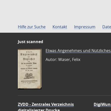
Hilfe zur Suche
Kontakt
Impressum
Date
Just scanned
Etwas Angenehmes und Nützliches 
Autor: Waser, Felix
ZVDD - Zentrales Verzeichnis
DigiWun
digitalisierter Drucke