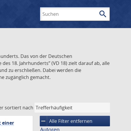
search
Suchen
rhunderts. Das von der Deutschen
s 18. Jahrhunderts” (VD 18) zielt darauf ab, alle
und zu erschließen. Dabei werden die
ine zugänglich gemacht.
er
sortiert nach
remove
Alle Filter entfernen
 einer
Autoren