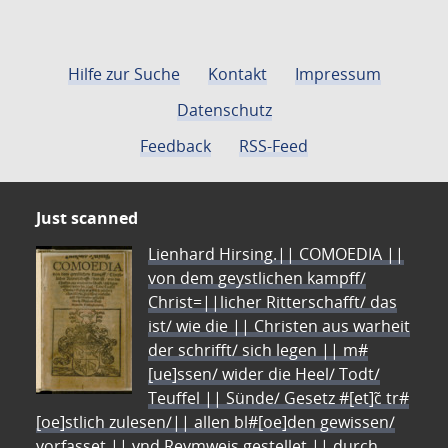
Hilfe zur Suche
Kontakt
Impressum
Datenschutz
Feedback
RSS-Feed
Just scanned
Lienhard Hirsing.|| COMOEDIA ||
von dem geystlichen kampff/
Christ=||licher Ritterschafft/ das
ist/ wie die || Christen aus warheit
der schrifft/ sich legen || m#
[ue]ssen/ wider die Heel/ Todt/
Teuffel || Sünde/ Gesetz #[et]c̃ tr#
[oe]stlich zulesen/|| allen bl#[oe]den gewissen/
vorfasset || vnd Reymweis gestellet || durch