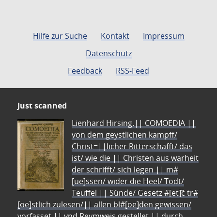
Hilfe zur Suche
Kontakt
Impressum
Datenschutz
Feedback
RSS-Feed
Just scanned
Lienhard Hirsing.|| COMOEDIA ||
von dem geystlichen kampff/
Christ=||licher Ritterschafft/ das
ist/ wie die || Christen aus warheit
der schrifft/ sich legen || m#
[ue]ssen/ wider die Heel/ Todt/
Teuffel || Sünde/ Gesetz #[et]c̃ tr#
[oe]stlich zulesen/|| allen bl#[oe]den gewissen/
vorfasset || vnd Reymweis gestellet || durch