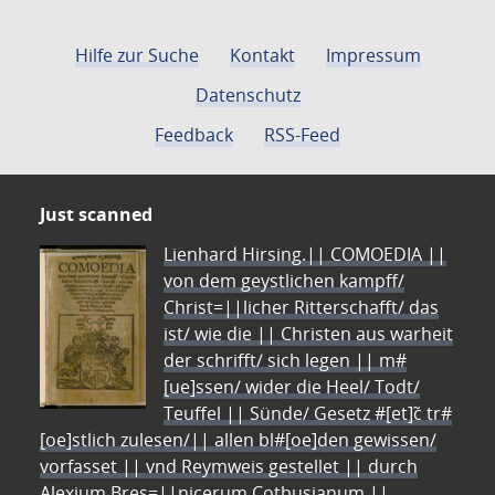
Hilfe zur Suche
Kontakt
Impressum
Datenschutz
Feedback
RSS-Feed
Just scanned
Lienhard Hirsing.|| COMOEDIA ||
von dem geystlichen kampff/
Christ=||licher Ritterschafft/ das
ist/ wie die || Christen aus warheit
der schrifft/ sich legen || m#
[ue]ssen/ wider die Heel/ Todt/
Teuffel || Sünde/ Gesetz #[et]c̃ tr#
[oe]stlich zulesen/|| allen bl#[oe]den gewissen/
vorfasset || vnd Reymweis gestellet || durch
Alexium Bres=||nicerum Cotbusianum.||