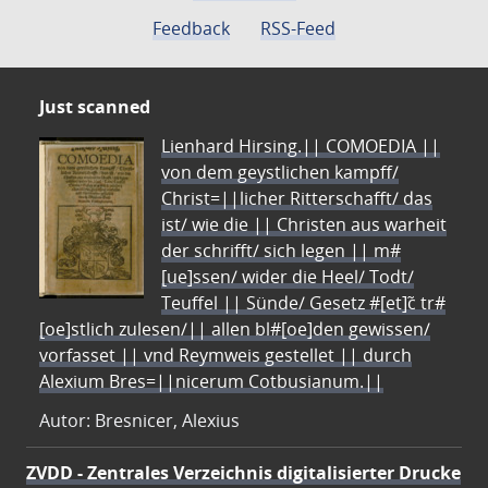
Feedback
RSS-Feed
Just scanned
Lienhard Hirsing.|| COMOEDIA ||
von dem geystlichen kampff/
Christ=||licher Ritterschafft/ das
ist/ wie die || Christen aus warheit
der schrifft/ sich legen || m#
[ue]ssen/ wider die Heel/ Todt/
Teuffel || Sünde/ Gesetz #[et]c̃ tr#
[oe]stlich zulesen/|| allen bl#[oe]den gewissen/
vorfasset || vnd Reymweis gestellet || durch
Alexium Bres=||nicerum Cotbusianum.||
Autor: Bresnicer, Alexius
ZVDD - Zentrales Verzeichnis digitalisierter Drucke