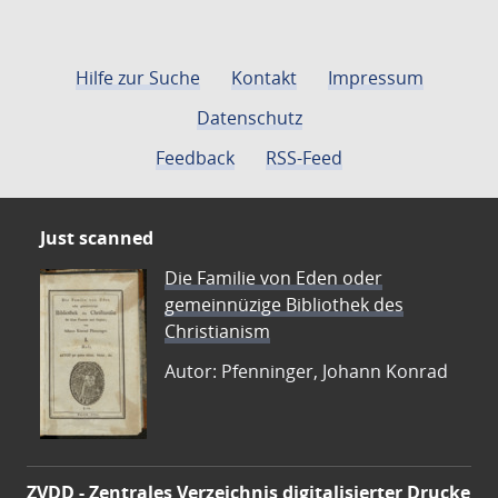
Hilfe zur Suche
Kontakt
Impressum
Datenschutz
Feedback
RSS-Feed
Just scanned
Die Familie von Eden oder
gemeinnüzige Bibliothek des
Christianism
Autor: Pfenninger, Johann Konrad
ZVDD - Zentrales Verzeichnis digitalisierter Drucke