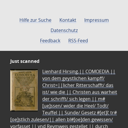
Hilfe zur Suche
Kontakt
Impressum
Datenschutz
Feedback
RSS-Feed
Just scanned
Lienhard Hirsing.|| COMOEDIA ||
von dem geystlichen kampff/
Christ=||licher Ritterschafft/ das
ist/ wie die || Christen aus warheit
der schrifft/ sich legen || m#
[ue]ssen/ wider die Heel/ Todt/
Teuffel || Sünde/ Gesetz #[et]c̃ tr#
[oe]stlich zulesen/|| allen bl#[oe]den gewissen/
vorfasset || vnd Reymweis gestellet || durch