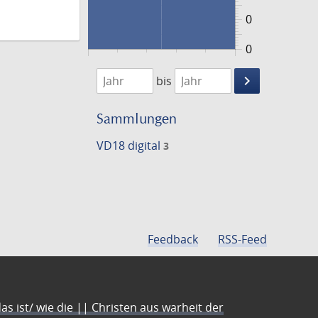
0
0
1795
1797
keyboard_arrow_right
bis
Suche
einschränke
Sammlungen
VD18 digital
3
Feedback
RSS-Feed
s ist/ wie die || Christen aus warheit der