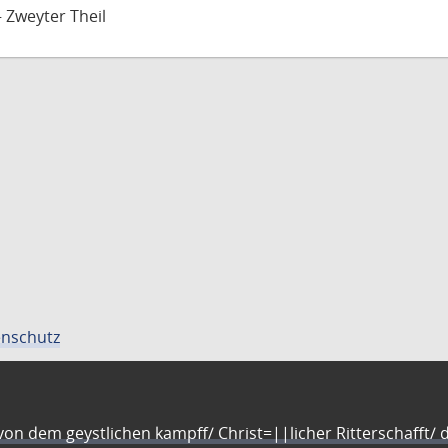
 Zweyter Theil
nschutz
n dem geystlichen kampff/ Christ=||licher Ritterschafft/ da