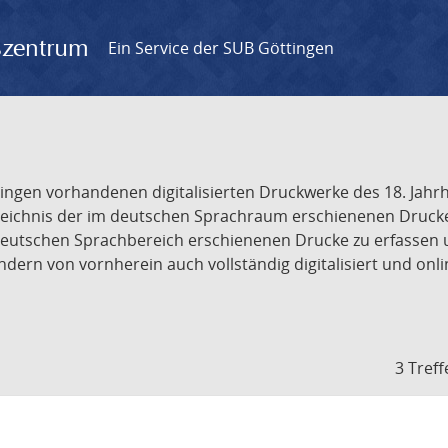
gszentrum
Ein Service der SUB Göttingen
tingen vorhandenen digitalisierten Druckwerke des 18. Jah
ichnis der im deutschen Sprachraum erschienenen Drucke de
deutschen Sprachbereich erschienenen Drucke zu erfassen 
dern von vornherein auch vollständig digitalisiert und onl
3 Treff