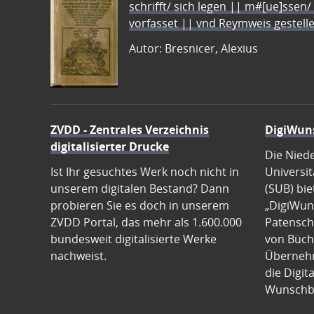
schrifft/ sich legen || m#[ue]ssen/
vorfasset || vnd Reymweis gestel
Autor: Bresnicer, Alexius
ZVDD - Zentrales Verzeichnis
DigiWun
digitalisierter Drucke
Die Nied
Ist Ihr gesuchtes Werk noch nicht in
Universit
unserem digitalen Bestand? Dann
(SUB) bie
probieren Sie es doch in unserem
„DigiWun
ZVDD Portal, das mehr als 1.600.000
Patenscha
bundesweit digitalisierte Werke
von Büch
nachweist.
Übernehm
die Digit
Wunschb