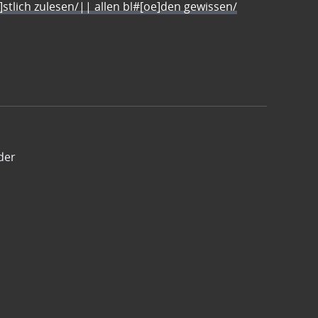
e]stlich zulesen/|| allen bl#[oe]den gewissen/
der