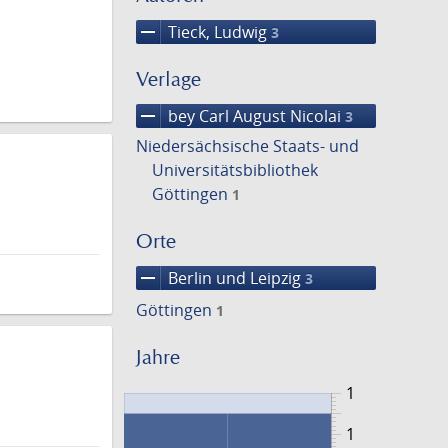
remove
Tieck, Ludwig
3
Verlage
remove
bey Carl August Nicolai
3
Niedersächsische Staats- und
Universitätsbibliothek
Göttingen
1
Orte
remove
Berlin und Leipzig
3
Göttingen
1
Jahre
1
1