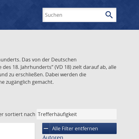
search
Suchen
rhunderts. Das von der Deutschen
s 18. Jahrhunderts” (VD 18) zielt darauf ab, alle
und zu erschließen. Dabei werden die
ine zugänglich gemacht.
er
sortiert nach
remove
Alle Filter entfernen
Autoren