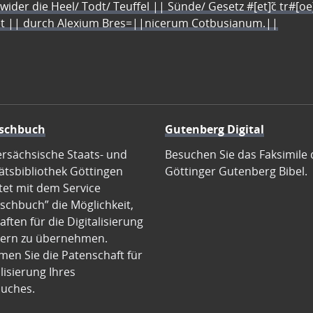
 wider die Heel/ Todt/ Teuffel || Sünde/ Gesetz #[et]c̃ tr#[o
let || durch Alexium Bres=||nicerum Cotbusianum.||
schbuch
Gutenberg Digital
ersächsische Staats- und
Besuchen Sie das Faksimile 
ätsbibliothek Göttingen
Göttinger Gutenberg Bibel.
tet mit dem Service
schbuch” die Möglichkeit,
ften für die Digitalisierung
ern zu übernehmen.
en Sie die Patenschaft für
alisierung Ihres
uches.