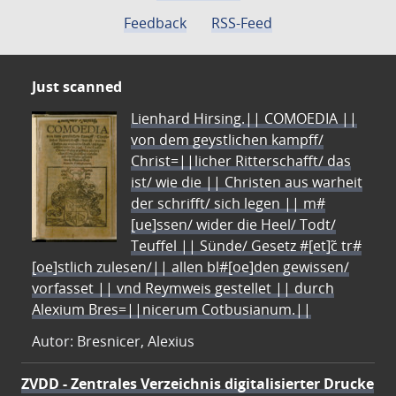
Feedback
RSS-Feed
Just scanned
Lienhard Hirsing.|| COMOEDIA ||
von dem geystlichen kampff/
Christ=||licher Ritterschafft/ das
ist/ wie die || Christen aus warheit
der schrifft/ sich legen || m#
[ue]ssen/ wider die Heel/ Todt/
Teuffel || Sünde/ Gesetz #[et]c̃ tr#
[oe]stlich zulesen/|| allen bl#[oe]den gewissen/
vorfasset || vnd Reymweis gestellet || durch
Alexium Bres=||nicerum Cotbusianum.||
Autor: Bresnicer, Alexius
ZVDD - Zentrales Verzeichnis digitalisierter Drucke