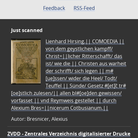
Feedback
RSS-Feed
Just scanned
Lienhard Hirsing.|| COMOEDIA ||
von dem geystlichen kampff/
Christ=||licher Ritterschafft/ das
ist/ wie die || Christen aus warheit
der schrifft/ sich legen || m#
[ue]ssen/ wider die Heel/ Todt/
Teuffel || Sünde/ Gesetz #[et]c̃ tr#
[oe]stlich zulesen/|| allen bl#[oe]den gewissen/
vorfasset || vnd Reymweis gestellet || durch
Alexium Bres=||nicerum Cotbusianum.||
Autor: Bresnicer, Alexius
ZVDD - Zentrales Verzeichnis digitalisierter Drucke