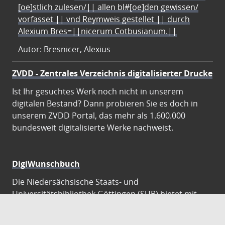
[oe]stlich zulesen/|| allen bl#[oe]den gewissen/
vorfasset || vnd Reymweis gestellet || durch
Alexium Bres=||nicerum Cotbusianum.||
Autor: Bresnicer, Alexius
ZVDD - Zentrales Verzeichnis digitalisierter Drucke
Ist Ihr gesuchtes Werk noch nicht in unserem
digitalen Bestand? Dann probieren Sie es doch in
unserem ZVDD Portal, das mehr als 1.600.000
bundesweit digitalisierte Werke nachweist.
DigiWunschbuch
Die Niedersächsische Staats- und
Universitätsbibliothek Göttingen (SUB) bietet mit
dem Service „DigiWunschbuch” die Möglichkeit,
Patenschaften für die Digitalisierung von Büchern zu