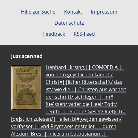
Seite
Seite
Seite
Seite
Seite
Seite
Seite
Sei
Hilfe zur Suche
Kontakt
Impressum
Datenschutz
Feedback
RSS-Feed
Just scanned
Lienhard Hirsing.|| COMOEDIA ||
von dem geystlichen kampff/
Christ=||licher Ritterschafft/ das
ist/ wie die || Christen aus warheit
der schrifft/ sich legen || m#
[ue]ssen/ wider die Heel/ Todt/
Teuffel || Sünde/ Gesetz #[et]c̃ tr#
[oe]stlich zulesen/|| allen bl#[oe]den gewissen/
vorfasset || vnd Reymweis gestellet || durch
Alexium Bres=||nicerum Cotbusianum.||