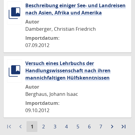
Beschreibung einiger See- und Landreisen
nach Asien, Afrika und Amerika
Autor
Damberger, Christian Friedrich
Importdatum:
07.09.2012
Versuch eines Lehrbuchs der
Handlungswissenschaft nach ihren
mannichfaltigen Hülfskenntnissen
Autor
Berghaus, Johann Isaac
Importdatum:
09.10.2012
first_page
navigate_before
Aktuelle
Gehe
Gehe
Gehe
Gehe
Gehe
Gehe
navigate_next
Zur
last_page
Zur
1
2
3
4
5
6
7
Seite:
zu
zu
zu
zu
zu
zu
nächste
let