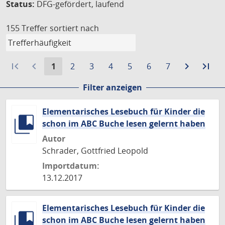
Status:
DFG-gefördert, laufend
155 Treffer
sortiert nach
first_page
navigate_before
Aktuelle
Gehe
Gehe
Gehe
Gehe
Gehe
Gehe
navigate_next
Zur
last_page
Zur
1
2
3
4
5
6
7
Seite:
zu
zu
zu
zu
zu
zu
nächste
let
Filter anzeigen
Seite
Seite
Seite
Seite
Seite
Seite
Seite
Sei
Elementarisches Lesebuch für Kinder die
schon im ABC Buche lesen gelernt haben
Autor
Schrader, Gottfried Leopold
Importdatum:
13.12.2017
Elementarisches Lesebuch für Kinder die
schon im ABC Buche lesen gelernt haben