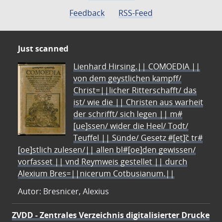
Feedback
RSS-Feed
Just scanned
Lienhard Hirsing.|| COMOEDIA ||
von dem geystlichen kampff/
Christ=||licher Ritterschafft/ das
ist/ wie die || Christen aus warheit
der schrifft/ sich legen || m#
[ue]ssen/ wider die Heel/ Todt/
Teuffel || Sünde/ Gesetz #[et]c̃ tr#
[oe]stlich zulesen/|| allen bl#[oe]den gewissen/
vorfasset || vnd Reymweis gestellet || durch
Alexium Bres=||nicerum Cotbusianum.||
Autor: Bresnicer, Alexius
ZVDD - Zentrales Verzeichnis digitalisierter Drucke