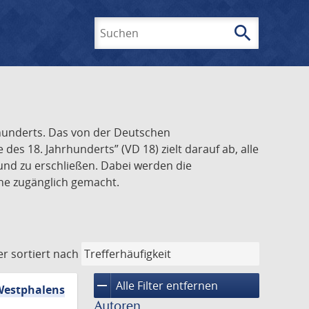
search
Suchen
rhunderts. Das von der Deutschen
s 18. Jahrhunderts” (VD 18) zielt darauf ab, alle
und zu erschließen. Dabei werden die
ine zugänglich gemacht.
er
sortiert nach
remove
Alle Filter entfernen
Westphalens
Autoren