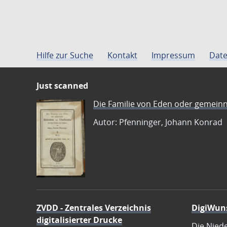
Hilfe zur Suche
Kontakt
Impressum
Date
Just scanned
Die Familie von Eden oder gemeinn
Autor: Pfenninger, Johann Konrad
ZVDD - Zentrales Verzeichnis
DigiWun
digitalisierter Drucke
Die Nied