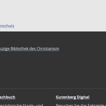
nschutz
üzige Bibliothek des Christianism
schbuch
Gutenberg Digital
ersächsische Staats- und
Besuchen Sie das Faksimile 