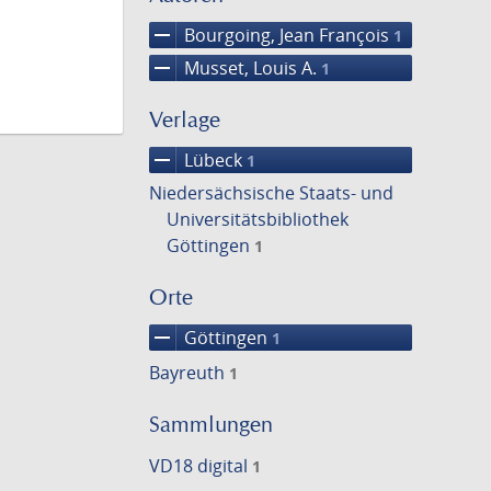
remove
Bourgoing, Jean François
1
remove
Musset, Louis A.
1
Verlage
remove
Lübeck
1
Niedersächsische Staats- und
Universitätsbibliothek
Göttingen
1
Orte
remove
Göttingen
1
Bayreuth
1
Sammlungen
VD18 digital
1