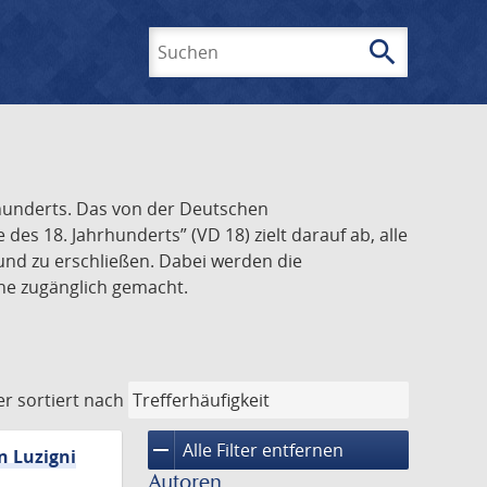
search
Suchen
rhunderts. Das von der Deutschen
s 18. Jahrhunderts” (VD 18) zielt darauf ab, alle
und zu erschließen. Dabei werden die
ine zugänglich gemacht.
er
sortiert nach
remove
Alle Filter entfernen
n Luzigni
Autoren