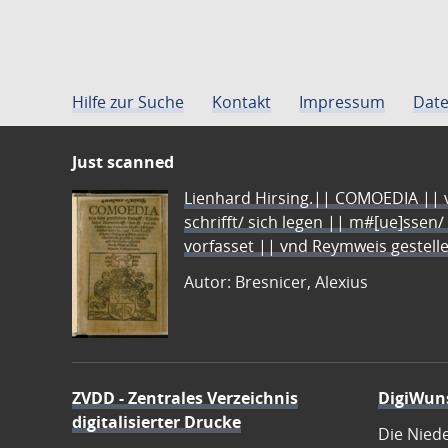
Hilfe zur Suche
Kontakt
Impressum
Date
Just scanned
Lienhard Hirsing.|| COMOEDIA || vo
schrifft/ sich legen || m#[ue]ssen/
vorfasset || vnd Reymweis gestel
Autor: Bresnicer, Alexius
ZVDD - Zentrales Verzeichnis
DigiWun
digitalisierter Drucke
Die Nied