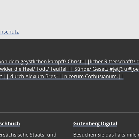
nschutz
n dem geystlichen kampff/ Christ=||licher Ritterschafft/ da
 wider die Heel/ Todt/ Teuffel || Sünde/ Gesetz #[et]c̃ tr#[o
let || durch Alexium Bres=||nicerum Cotbusianum.||
schbuch
Gutenberg Digital
ersächsische Staats- und
Besuchen Sie das Faksimile 