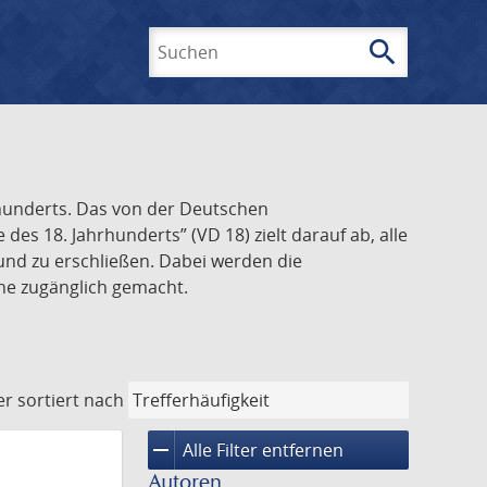
search
Suchen
rhunderts. Das von der Deutschen
s 18. Jahrhunderts” (VD 18) zielt darauf ab, alle
und zu erschließen. Dabei werden die
ine zugänglich gemacht.
er
sortiert nach
remove
Alle Filter entfernen
Autoren