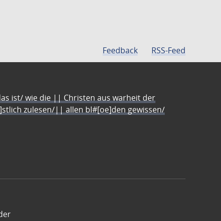
Feedback
RSS-Feed
s ist/ wie die || Christen aus warheit der
e]stlich zulesen/|| allen bl#[oe]den gewissen/
der