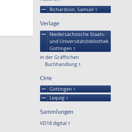
remove
Richardson, Samuel
1
Verlage
remove
Niedersächsische Staats-
und Universitätsbibliothek
Göttingen
1
in der Gräffschen
Buchhandlung
1
Orte
remove
Göttingen
1
remove
Leipzig
1
Sammlungen
VD18 digital
1