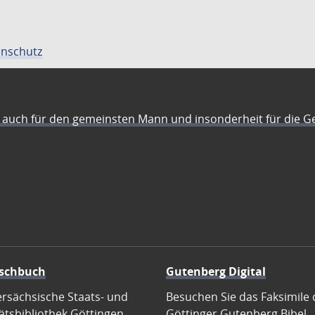
nschutz
auch für den gemeinsten Mann und insonderheit für die G
schbuch
Gutenberg Digital
ersächsische Staats- und
Besuchen Sie das Faksimile 
ätsbibliothek Göttingen
Göttinger Gutenberg Bibel.