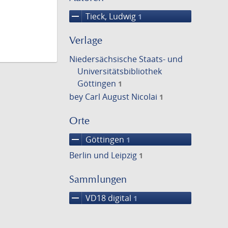
remove
Tieck, Ludwig
1
Verlage
Niedersächsische Staats- und
Universitätsbibliothek
Göttingen
1
bey Carl August Nicolai
1
Orte
remove
Göttingen
1
Berlin und Leipzig
1
Sammlungen
remove
VD18 digital
1