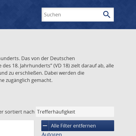
search
Suchen
rhunderts. Das von der Deutschen
s 18. Jahrhunderts” (VD 18) zielt darauf ab, alle
und zu erschließen. Dabei werden die
ine zugänglich gemacht.
er
sortiert nach
remove
Alle Filter entfernen
Autoren