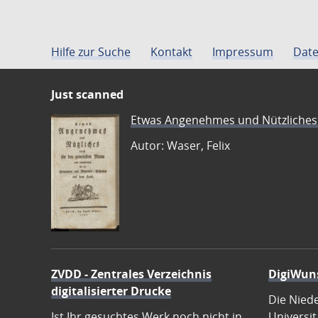
Hilfe zur Suche
Kontakt
Impressum
Date
Just scanned
Etwas Angenehmes und Nützliches 
Autor: Waser, Felix
ZVDD - Zentrales Verzeichnis
DigiWun
digitalisierter Drucke
Die Nied
Ist Ihr gesuchtes Werk noch nicht in
Universit