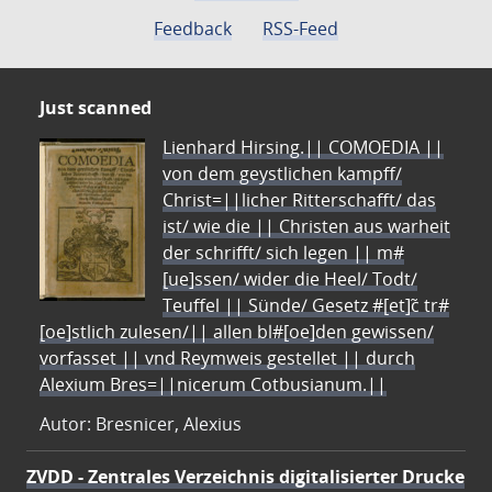
Feedback
RSS-Feed
Just scanned
Lienhard Hirsing.|| COMOEDIA ||
von dem geystlichen kampff/
Christ=||licher Ritterschafft/ das
ist/ wie die || Christen aus warheit
der schrifft/ sich legen || m#
[ue]ssen/ wider die Heel/ Todt/
Teuffel || Sünde/ Gesetz #[et]c̃ tr#
[oe]stlich zulesen/|| allen bl#[oe]den gewissen/
vorfasset || vnd Reymweis gestellet || durch
Alexium Bres=||nicerum Cotbusianum.||
Autor: Bresnicer, Alexius
ZVDD - Zentrales Verzeichnis digitalisierter Drucke