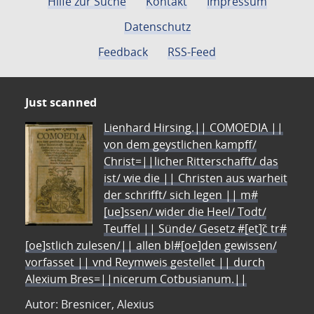
Hilfe zur Suche
Kontakt
Impressum
Datenschutz
Feedback
RSS-Feed
Just scanned
Lienhard Hirsing.|| COMOEDIA ||
von dem geystlichen kampff/
Christ=||licher Ritterschafft/ das
ist/ wie die || Christen aus warheit
der schrifft/ sich legen || m#
[ue]ssen/ wider die Heel/ Todt/
Teuffel || Sünde/ Gesetz #[et]c̃ tr#
[oe]stlich zulesen/|| allen bl#[oe]den gewissen/
vorfasset || vnd Reymweis gestellet || durch
Alexium Bres=||nicerum Cotbusianum.||
Autor: Bresnicer, Alexius