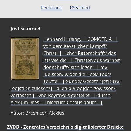
Feedback
RSS-Feed
Just scanned
Lienhard Hirsing.|| COMOEDIA ||
von dem geystlichen kampff/
Christ=||licher Ritterschafft/ das
ist/ wie die || Christen aus warheit
der schrifft/ sich legen || m#
[ue]ssen/ wider die Heel/ Todt/
Teuffel || Sünde/ Gesetz #[et]c̃ tr#
[oe]stlich zulesen/|| allen bl#[oe]den gewissen/
vorfasset || vnd Reymweis gestellet || durch
Alexium Bres=||nicerum Cotbusianum.||
Autor: Bresnicer, Alexius
ZVDD - Zentrales Verzeichnis digitalisierter Drucke