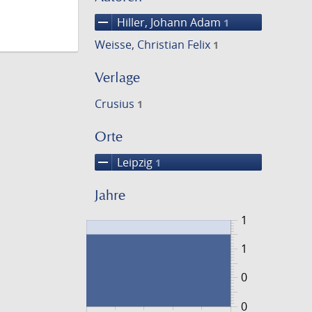
remove
Hiller, Johann Adam
1
Weisse, Christian Felix
1
Verlage
Crusius
1
Orte
remove
Leipzig
1
Jahre
1
1
0
0