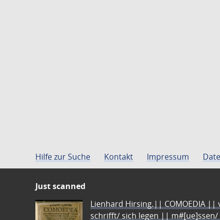
Hilfe zur Suche
Kontakt
Impressum
Date
Just scanned
Lienhard Hirsing.|| COMOEDIA || vo
schrifft/ sich legen || m#[ue]ssen/