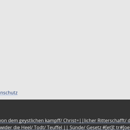
nschutz
n dem geystlichen kampff/ Christ=||licher Ritterschafft/ da
 wider die Heel/ Todt/ Teuffel || Sünde/ Gesetz #[et]c̃ tr#[o