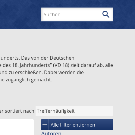
search
Suchen
rhunderts. Das von der Deutschen
s 18. Jahrhunderts” (VD 18) zielt darauf ab, alle
und zu erschließen. Dabei werden die
ine zugänglich gemacht.
er
sortiert nach
remove
Alle Filter entfernen
Autoren