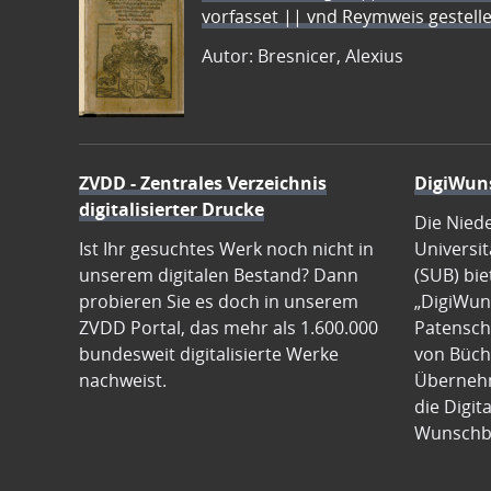
vorfasset || vnd Reymweis gestel
Autor: Bresnicer, Alexius
ZVDD - Zentrales Verzeichnis
DigiWun
digitalisierter Drucke
Die Nied
Ist Ihr gesuchtes Werk noch nicht in
Universit
unserem digitalen Bestand? Dann
(SUB) bie
probieren Sie es doch in unserem
„DigiWun
ZVDD Portal, das mehr als 1.600.000
Patenscha
bundesweit digitalisierte Werke
von Büch
nachweist.
Übernehm
die Digit
Wunschb