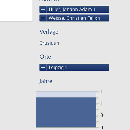
remove
Hiller, Johann Adam
1
remove
Weisse, Christian Felix
1
Verlage
Crusius
1
Orte
remove
Leipzig
1
Jahre
1
1
0
0