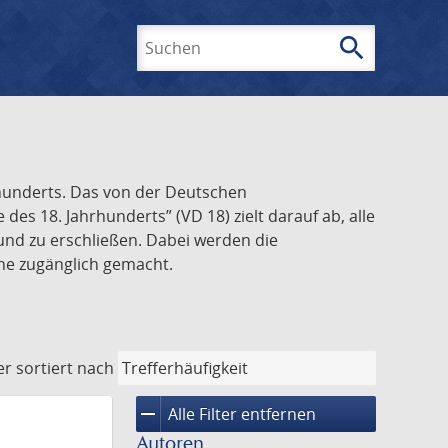
search
Suchen
rhunderts. Das von der Deutschen
s 18. Jahrhunderts” (VD 18) zielt darauf ab, alle
und zu erschließen. Dabei werden die
ine zugänglich gemacht.
er
sortiert nach
remove
Alle Filter entfernen
Autoren