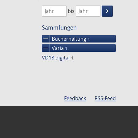
1782
1783
keyboard_arrow_right
bis
Suche
einschränke
Sammlungen
remove
Bucherhaltung
1
remove
Varia
1
VD18 digital
1
Feedback
RSS-Feed