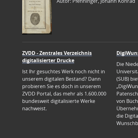
Autor: Pfenninger, Johann Konrad
ZVDD - Zentrales Verzeichnis
DigiWun
digitalisierter Drucke
Die Nied
Ist Ihr gesuchtes Werk noch nicht in
Universit
unserem digitalen Bestand? Dann
(SUB) bie
probieren Sie es doch in unserem
„DigiWun
ZVDD Portal, das mehr als 1.600.000
Patenscha
bundesweit digitalisierte Werke
von Büch
nachweist.
Übernehm
die Digit
Wunschb