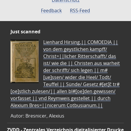
Datenschutz
Feedback
RSS-Feed
Just scanned
Lienhard Hirsing.|| COMOEDIA ||
von dem geystlichen kampff/
Christ=||licher Ritterschafft/ das
ist/ wie die || Christen aus warheit
der schrifft/ sich legen || m#
[ue]ssen/ wider die Heel/ Todt/
Teuffel || Sünde/ Gesetz #[et]c̃ tr#
[oe]stlich zulesen/|| allen bl#[oe]den gewissen/
vorfasset || vnd Reymweis gestellet || durch
Alexium Bres=||nicerum Cotbusianum.||
Autor: Bresnicer, Alexius
ZVDD - Zentrales Verzeichnis digitalisierter Drucke