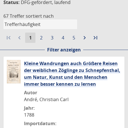
Status:
DFG-gefördert, laufend
67 Treffer
sortiert nach
first_page
navigate_before
Aktuelle
Gehe
Gehe
Gehe
Gehe
navigate_next
Zur
last_page
Zur
1
2
3
4
5
Seite:
zu
zu
zu
zu
nächsten
letzten
Filter anzeigen
Seite
Seite
Seite
Seite
Seite
Seite
Kleine Wandrungen auch Größere Reisen
der weiblichen Zöglinge zu Schnepfenthal,
um Natur, Kunst und den Menschen
immer besser kennen zu lernen
Autor
André, Christian Carl
Jahr:
1788
Importdatum: