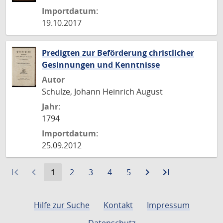
Importdatum:
19.10.2017
Predigten zur Beförderung christlicher
Gesinnungen und Kenntnisse
Autor
Schulze, Johann Heinrich August
Jahr:
1794
Importdatum:
25.09.2012
first_page
navigate_before
Aktuelle
Gehe
Gehe
Gehe
Gehe
navigate_next
Zur
last_page
Zur
1
2
3
4
5
Seite:
zu
zu
zu
zu
nächsten
letzten
Seite
Seite
Seite
Seite
Seite
Seite
Hilfe zur Suche
Kontakt
Impressum