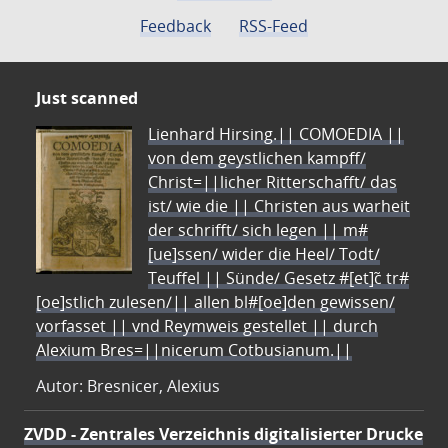
Feedback
RSS-Feed
Just scanned
Lienhard Hirsing.|| COMOEDIA ||
von dem geystlichen kampff/
Christ=||licher Ritterschafft/ das
ist/ wie die || Christen aus warheit
der schrifft/ sich legen || m#
[ue]ssen/ wider die Heel/ Todt/
Teuffel || Sünde/ Gesetz #[et]c̃ tr#
[oe]stlich zulesen/|| allen bl#[oe]den gewissen/
vorfasset || vnd Reymweis gestellet || durch
Alexium Bres=||nicerum Cotbusianum.||
Autor: Bresnicer, Alexius
ZVDD - Zentrales Verzeichnis digitalisierter Drucke