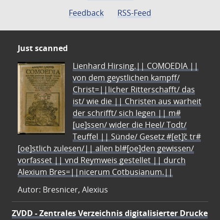
Feedback
RSS-Feed
Just scanned
Lienhard Hirsing.|| COMOEDIA ||
von dem geystlichen kampff/
Christ=||licher Ritterschafft/ das
ist/ wie die || Christen aus warheit
der schrifft/ sich legen || m#
[ue]ssen/ wider die Heel/ Todt/
Teuffel || Sünde/ Gesetz #[et]c̃ tr#
[oe]stlich zulesen/|| allen bl#[oe]den gewissen/
vorfasset || vnd Reymweis gestellet || durch
Alexium Bres=||nicerum Cotbusianum.||
Autor: Bresnicer, Alexius
ZVDD - Zentrales Verzeichnis digitalisierter Drucke