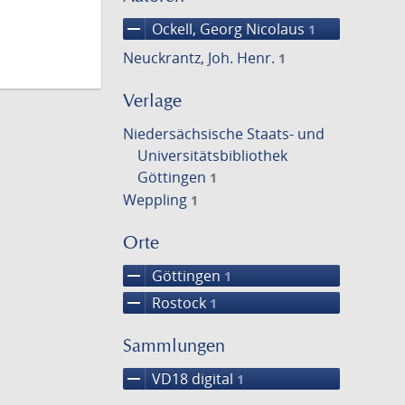
remove
Ockell, Georg Nicolaus
1
Neuckrantz, Joh. Henr.
1
Verlage
Niedersächsische Staats- und
Universitätsbibliothek
Göttingen
1
Weppling
1
Orte
remove
Göttingen
1
remove
Rostock
1
Sammlungen
remove
VD18 digital
1