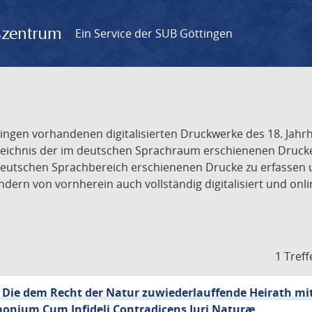
gszentrum
Ein Service der SUB Göttingen
tingen vorhandenen digitalisierten Druckwerke des 18. Jah
ichnis der im deutschen Sprachraum erschienenen Drucke de
deutschen Sprachbereich erschienenen Drucke zu erfassen 
dern von vornherein auch vollständig digitalisiert und onl
1 Treff
 Die dem Recht der Natur zuwiederlauffende Heirath mit
monium Cum Infideli Contradicens Juri Naturæ