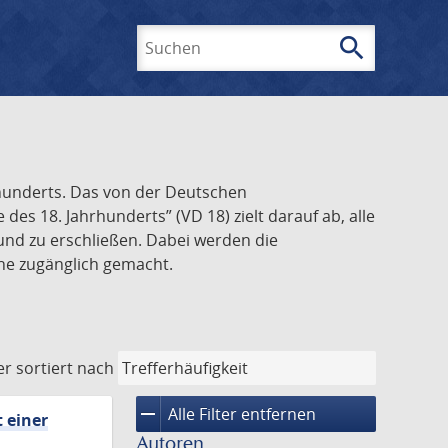
search
Suchen
rhunderts. Das von der Deutschen
s 18. Jahrhunderts” (VD 18) zielt darauf ab, alle
und zu erschließen. Dabei werden die
ine zugänglich gemacht.
er
sortiert nach
remove
Alle Filter entfernen
 einer
Autoren