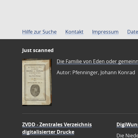
Hilfe zur Suche
Kontakt
Impressum
Date
Just scanned
Die Familie von Eden oder gemeinn
Autor: Pfenninger, Johann Konrad
ZVDD - Zentrales Verzeichnis
DigiWun
digitalisierter Drucke
Die Nied