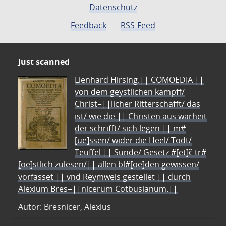
Datenschutz
Feedback
RSS-Feed
Just scanned
Lienhard Hirsing.|| COMOEDIA ||
von dem geystlichen kampff/
Christ=||licher Ritterschafft/ das
ist/ wie die || Christen aus warheit
der schrifft/ sich legen || m#
[ue]ssen/ wider die Heel/ Todt/
Teuffel || Sünde/ Gesetz #[et]c̃ tr#
[oe]stlich zulesen/|| allen bl#[oe]den gewissen/
vorfasset || vnd Reymweis gestellet || durch
Alexium Bres=||nicerum Cotbusianum.||
Autor: Bresnicer, Alexius