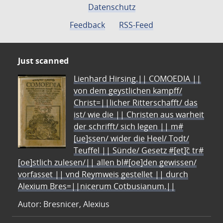
Datenschutz
Feedback
RSS-Feed
Just scanned
Lienhard Hirsing.|| COMOEDIA ||
von dem geystlichen kampff/
Christ=||licher Ritterschafft/ das
ist/ wie die || Christen aus warheit
der schrifft/ sich legen || m#
[ue]ssen/ wider die Heel/ Todt/
Teuffel || Sünde/ Gesetz #[et]c̃ tr#
[oe]stlich zulesen/|| allen bl#[oe]den gewissen/
vorfasset || vnd Reymweis gestellet || durch
Alexium Bres=||nicerum Cotbusianum.||
Autor: Bresnicer, Alexius