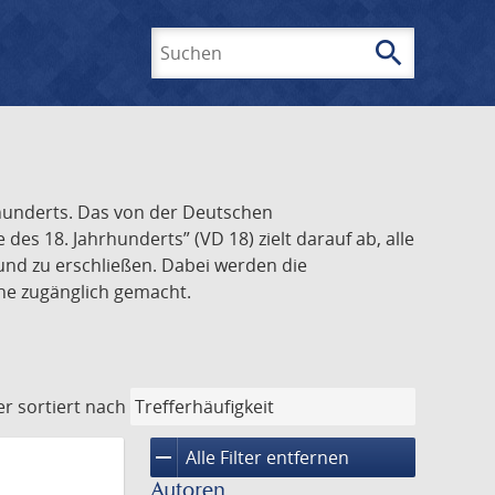
search
Suchen
rhunderts. Das von der Deutschen
s 18. Jahrhunderts” (VD 18) zielt darauf ab, alle
und zu erschließen. Dabei werden die
ine zugänglich gemacht.
er
sortiert nach
remove
Alle Filter entfernen
Autoren