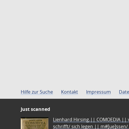
Hilfe zur Suche
Kontakt
Impressum
Date
Just scanned
Lienhard Hirsing.|| COMOEDIA || vo
schrifft/ sich legen || m#[ue]ssen/