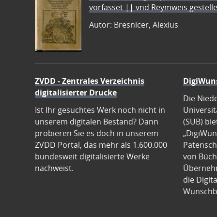
vorfasset || vnd Reymweis gestel
Autor: Bresnicer, Alexius
ZVDD - Zentrales Verzeichnis
DigiWun
digitalisierter Drucke
Die Nied
Ist Ihr gesuchtes Werk noch nicht in
Universit
unserem digitalen Bestand? Dann
(SUB) bie
probieren Sie es doch in unserem
„DigiWun
ZVDD Portal, das mehr als 1.600.000
Patenscha
bundesweit digitalisierte Werke
von Büch
nachweist.
Übernehm
die Digit
Wunschb