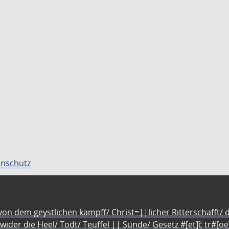
nschutz
n dem geystlichen kampff/ Christ=||licher Ritterschafft/ da
 wider die Heel/ Todt/ Teuffel || Sünde/ Gesetz #[et]c̃ tr#[o