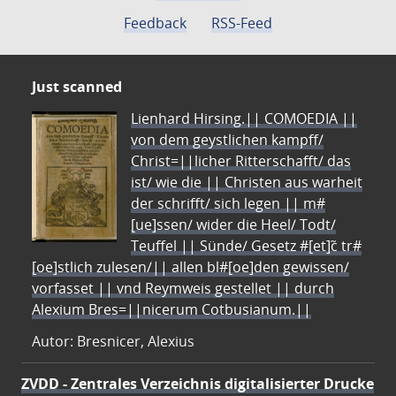
Feedback
RSS-Feed
Just scanned
Lienhard Hirsing.|| COMOEDIA ||
von dem geystlichen kampff/
Christ=||licher Ritterschafft/ das
ist/ wie die || Christen aus warheit
der schrifft/ sich legen || m#
[ue]ssen/ wider die Heel/ Todt/
Teuffel || Sünde/ Gesetz #[et]c̃ tr#
[oe]stlich zulesen/|| allen bl#[oe]den gewissen/
vorfasset || vnd Reymweis gestellet || durch
Alexium Bres=||nicerum Cotbusianum.||
Autor: Bresnicer, Alexius
ZVDD - Zentrales Verzeichnis digitalisierter Drucke